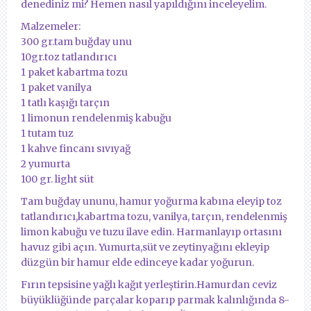
denediniz mi? Hemen nasıl yapıldığını inceleyelim.
Malzemeler:
300 gr.tam buğday unu
10gr.toz tatlandırıcı
1 paket kabartma tozu
1 paket vanilya
1 tatlı kaşığı tarçın
1 limonun rendelenmiş kabuğu
1 tutam tuz
1 kahve fincanı sıvıyağ
2 yumurta
100 gr. light süt
Tam buğday ununu, hamur yoğurma kabına eleyip toz
tatlandırıcı,kabartma tozu, vanilya, tarçın, rendelenmiş
limon kabuğu ve tuzu ilave edin. Harmanlayıp ortasını
havuz gibi açın. Yumurta,süt ve zeytinyağını ekleyip
düzgün bir hamur elde edinceye kadar yoğurun.
Fırın tepsisine yağlı kağıt yerleştirin.Hamurdan ceviz
büyüklüğünde parçalar koparıp parmak kalınlığında 8-